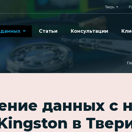
Тверь
Р
 данных
Статьи
Консультации
Кли
Гл
ение данных с 
Kingston в Твер