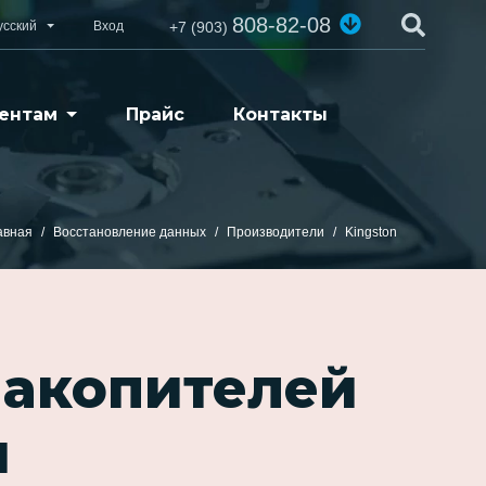
808-82-08
усский
Вход
+7 (903)
ентам
Прайс
Контакты
авная
Восстановление данных
Производители
Kingston
накопителей
и